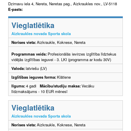
Dzirnavu iela 4, Nereta, Neretas pag., Aizkraukles nov., LV-5118
E-pasts:
Vieglatlētika
Aizkraukles novada Sporta skola
Norises vieta:
Aizkraukle, Koknese, Nereta
Programmas veids:
Profesionālās ievirzes izglītība līdztekus
vidējās izglītības ieguvei - 3. LKI (programma ar kodu 30V)
Valoda:
latviešu (LV)
Izglītības ieguves forma:
Klātiene
Ilgums:
4 gadi
Mācību/studiju maksa:
Vecāku
līdzmaksājums - 10 EUR mēnesī
Vieglatlētika
Aizkraukles novada Sporta skola
Norises vieta:
Aizkraukle, Koknese, Nereta