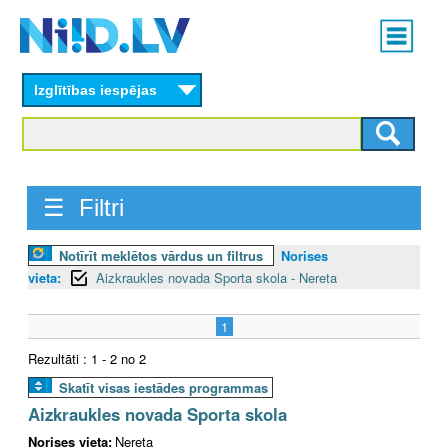
Skip
Main
to
menu
N
main
content
Izglītības iespējas
I
I
D
☰ Filtri
.
Notīrīt meklētos vārdus un filtrus
Norises
L
vieta:
Aizkraukles novada Sporta skola - Nereta
V
1
Rezultāti : 1 - 2 no 2
Skatīt visas iestādes programmas
Aizkraukles novada Sporta skola
Norises vieta:
Nereta