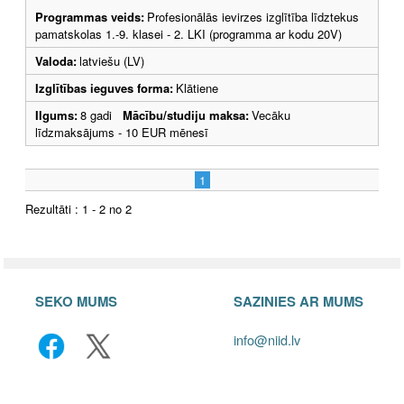
Programmas veids:
Profesionālās ievirzes izglītība līdztekus
pamatskolas 1.-9. klasei - 2. LKI (programma ar kodu 20V)
Valoda:
latviešu (LV)
Izglītības ieguves forma:
Klātiene
Ilgums:
8 gadi
Mācību/studiju maksa:
Vecāku
līdzmaksājums - 10 EUR mēnesī
1
Rezultāti : 1 - 2 no 2
SEKO MUMS
SAZINIES AR MUMS
info@niid.lv