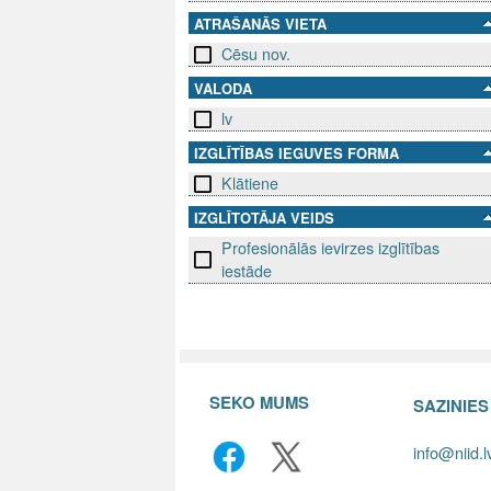
ATRAŠANĀS VIETA
Cēsu nov.
VALODA
lv
IZGLĪTĪBAS IEGUVES FORMA
Klātiene
IZGLĪTOTĀJA VEIDS
Profesionālās ievirzes izglītības
iestāde
SEKO MUMS
SAZINIE
info@niid.l