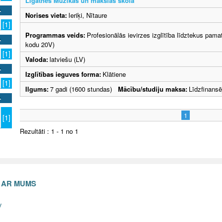
Līgatnes Mūzikas un mākslas skola
Norises vieta:
Ieriķi, Nītaure
[1]
Programmas veids:
Profesionālās ievirzes izglītība līdztekus pama
kodu 20V)
[1]
Valoda:
latviešu (LV)
Izglītības ieguves forma:
Klātiene
[1]
Ilgums:
7 gadi (1600 stundas)
Mācību/studiju maksa:
Līdzfinans
1
[1]
Rezultāti : 1 - 1 no 1
S AR MUMS
v