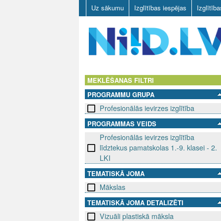
Uz sākumu
Izglītības iespējas
Izglītīb
N
I
MEKLĒŠANAS FILTRI
PROGRAMMU GRUPA
I
Profesionālās ievirzes izglītība
D
PROGRAMMAS VEIDS
Profesionālās ievirzes izglītība
.
līdztekus pamatskolas 1.-9. klasei - 2.
L
LKI
TEMATISKĀ JOMA
V
Mākslas
TEMATISKĀ JOMA DETALIZĒTI
Vizuāli plastiskā māksla