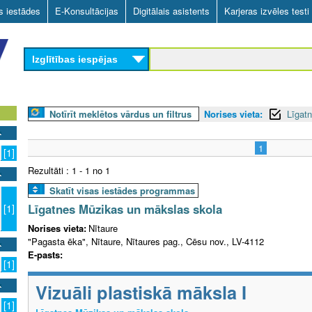
Skip
as iestādes
E-Konsultācijas
Digitālais asistents
Karjeras izvēles testi
to
main
Izglītības iespējas
content
Notīrīt meklētos vārdus un filtrus
Norises vieta:
Līgat
1
[1]
Rezultāti : 1 - 1 no 1
Skatīt visas iestādes programmas
Līgatnes Mūzikas un mākslas skola
[1]
Norises vieta:
Nītaure
"Pagasta ēka", Nītaure, Nītaures pag., Cēsu nov., LV-4112
E-pasts:
[1]
Vizuāli plastiskā māksla I
[1]