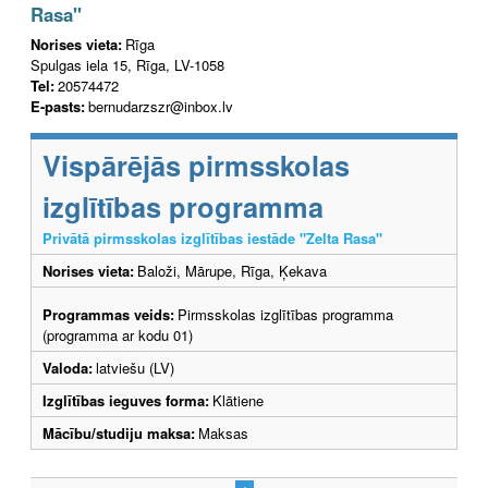
Rasa"
Norises vieta:
Rīga
Spulgas iela 15, Rīga, LV-1058
Tel:
20574472
E-pasts:
bernudarzszr@inbox.lv
Vispārējās pirmsskolas
izglītības programma
Privātā pirmsskolas izglītības iestāde "Zelta Rasa"
Norises vieta:
Baloži, Mārupe, Rīga, Ķekava
Programmas veids:
Pirmsskolas izglītības programma
(programma ar kodu 01)
Valoda:
latviešu (LV)
Izglītības ieguves forma:
Klātiene
Mācību/studiju maksa:
Maksas