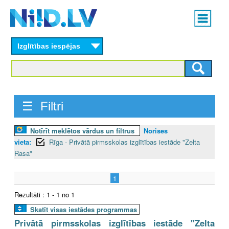
Skip
Main
to
menu
N
main
content
Izglītības iespējas
I
I
D
☰ Filtri
.
Notīrīt meklētos vārdus un filtrus
Norises
L
vieta:
Rīga - Privātā pirmsskolas izglītības iestāde "Zelta
V
Rasa"
1
Rezultāti : 1 - 1 no 1
Skatīt visas iestādes programmas
Privātā pirmsskolas izglītības iestāde "Zelta