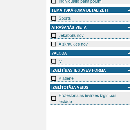
Individuālie pakalpojumi
TEMATISKĀ JOMA DETALIZĒTI
Sports
ATRAŠANĀS VIETA
Jēkabpils nov.
Aizkraukles nov.
VALODA
lv
IZGLĪTĪBAS IEGUVES FORMA
Klātiene
IZGLĪTOTĀJA VEIDS
Profesionālās ievirzes izglītības
iestāde