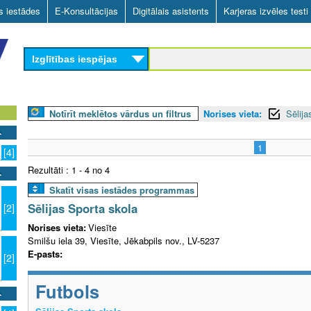
Skip
as iestādes
E-Konsultācijas
Digitālais asistents
Karjeras izvēles testi
to
main
Izglītības iespējas
content
Notīrīt meklētos vārdus un filtrus
Norises vieta:
Sēlija
1
[4]
Rezultāti : 1 - 4 no 4
Skatīt visas iestādes programmas
Sēlijas Sporta skola
[2]
Norises vieta:
Viesīte
Smilšu iela 39, Viesīte, Jēkabpils nov., LV-5237
E-pasts:
[2]
Futbols