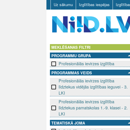
Uz sākumu
Izglītības iespējas
Izglītīb
N
I
MEKLĒŠANAS FILTRI
PROGRAMMU GRUPA
I
Profesionālās ievirzes izglītība
D
PROGRAMMAS VEIDS
Profesionālās ievirzes izglītība
.
līdztekus vidējās izglītības ieguvei - 3.
L
LKI
Profesionālās ievirzes izglītība
V
līdztekus pamatskolas 1.-9. klasei - 2.
LKI
TEMATISKĀ JOMA