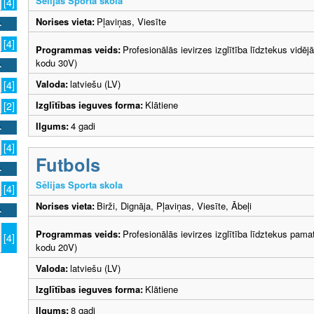
Sēlijas Sporta skola
[4]
Norises vieta:
Pļaviņas, Viesīte
[4]
Programmas veids:
Profesionālās ievirzes izglītība līdztekus vidēj
kodu 30V)
Valoda:
latviešu (LV)
[4]
Izglītības ieguves forma:
Klātiene
[2]
Ilgums:
4 gadi
[4]
Futbols
Sēlijas Sporta skola
[4]
Norises vieta:
Birži, Dignāja, Pļaviņas, Viesīte, Ābeļi
Programmas veids:
Profesionālās ievirzes izglītība līdztekus pama
[4]
kodu 20V)
Valoda:
latviešu (LV)
Izglītības ieguves forma:
Klātiene
Ilgums:
8 gadi