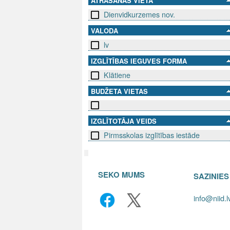
ATRAŠANĀS VIETA
Dienvidkurzemes nov.
VALODA
lv
IZGLĪTĪBAS IEGUVES FORMA
Klātiene
BUDŽETA VIETAS
IZGLĪTOTĀJA VEIDS
Pirmsskolas izglītības iestāde
SEKO MUMS
SAZINIE
info@niid.l