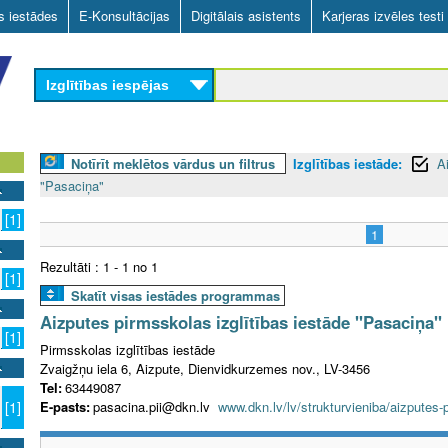
Skip
as iestādes
E-Konsultācijas
Digitālais asistents
Karjeras izvēles testi
to
main
Izglītības iespējas
content
Notīrīt meklētos vārdus un filtrus
Izglītības iestāde:
A
"Pasaciņa"
[1]
1
Rezultāti : 1 - 1 no 1
[1]
Skatīt visas iestādes programmas
Aizputes pirmsskolas izglītības iestāde "Pasaciņa"
[1]
Pirmsskolas izglītības iestāde
Zvaigžņu iela 6, Aizpute, Dienvidkurzemes nov., LV-3456
Tel:
63449087
E-pasts:
pasacina.pii@dkn.lv
www.dkn.lv/lv/strukturvieniba/aizputes-
[1]