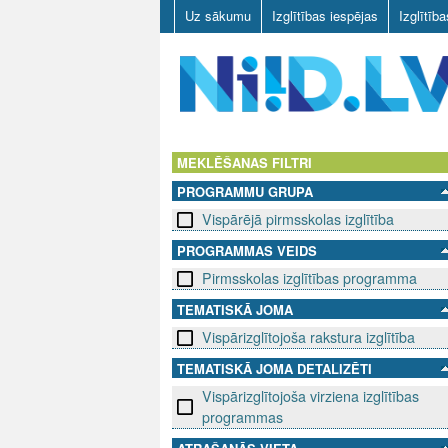
Uz sākumu
Izglītības iespējas
Izglītīb
N
I
MEKLĒŠANAS FILTRI
PROGRAMMU GRUPA
I
Vispārējā pirmsskolas izglītība
D
PROGRAMMAS VEIDS
Pirmsskolas izglītības programma
.
TEMATISKĀ JOMA
L
Vispārizglītojoša rakstura izglītība
V
TEMATISKĀ JOMA DETALIZĒTI
Vispārizglītojoša virziena izglītības
programmas