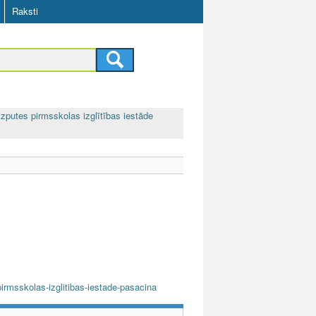
Raksti
izputes pirmsskolas izglītības iestāde
pirmsskolas-izglitibas-iestade-pasacina