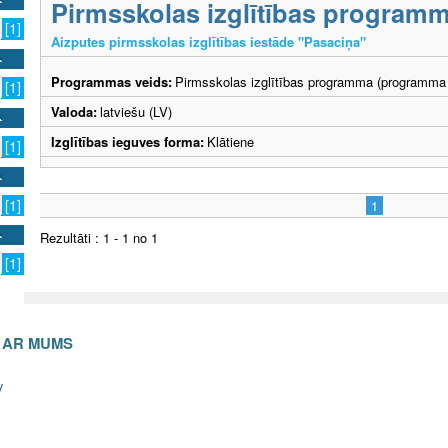
Pirmsskolas izglītības program
[1]
Aizputes pirmsskolas izglītības iestāde "Pasaciņa"
Programmas veids:
Pirmsskolas izglītības programma (programma 
[1]
Valoda:
latviešu (LV)
Izglītības ieguves forma:
Klātiene
[1]
[1]
1
Rezultāti : 1 - 1 no 1
[1]
S AR MUMS
v