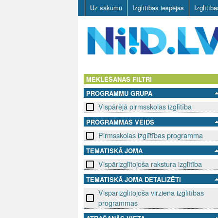
Uz sākumu
Izglītības iespējas
Izglītīb
N
I
MEKLĒŠANAS FILTRI
PROGRAMMU GRUPA
I
Vispārējā pirmsskolas izglītība
D
PROGRAMMAS VEIDS
Pirmsskolas izglītības programma
.
TEMATISKĀ JOMA
L
Vispārizglītojoša rakstura izglītība
V
TEMATISKĀ JOMA DETALIZĒTI
Vispārizglītojoša virziena izglītības
programmas