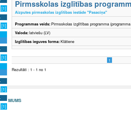
Pirmsskolas izglītības program
[1]
Aizputes pirmsskolas izglītības iestāde "Pasaciņa"
Programmas veids:
Pirmsskolas izglītības programma (programma 
[1]
Valoda:
latviešu (LV)
Izglītības ieguves forma:
Klātiene
[1]
1
Rezultāti : 1 - 1 no 1
[1]
S AR MUMS
[1]
v