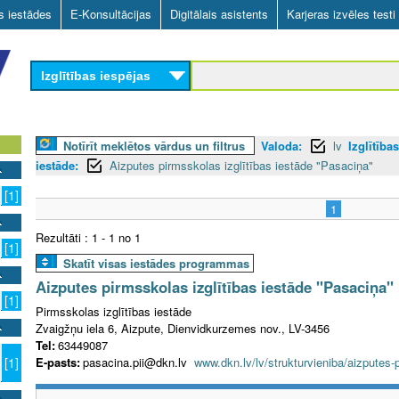
Skip
as iestādes
E-Konsultācijas
Digitālais asistents
Karjeras izvēles testi
to
main
Izglītības iespējas
content
Notīrīt meklētos vārdus un filtrus
Valoda:
lv
Izglītība
iestāde:
Aizputes pirmsskolas izglītības iestāde "Pasaciņa"
[1]
1
Rezultāti : 1 - 1 no 1
[1]
Skatīt visas iestādes programmas
Aizputes pirmsskolas izglītības iestāde "Pasaciņa"
[1]
Pirmsskolas izglītības iestāde
Zvaigžņu iela 6, Aizpute, Dienvidkurzemes nov., LV-3456
Tel:
63449087
E-pasts:
pasacina.pii@dkn.lv
www.dkn.lv/lv/strukturvieniba/aizputes-
[1]