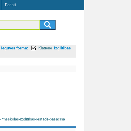
Raksti
s ieguves forma:
Klātiene
Izglītības
pirmsskolas-izglitibas-iestade-pasacina