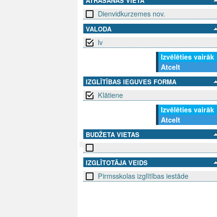
ATRAŠANĀS VIETA
Dienvidkurzemes nov.
VALODA
lv
Izvēlēties vairāk
Atcelt
IZGLĪTĪBAS IEGUVES FORMA
Klātiene
Izvēlēties vairāk
Atcelt
BUDŽETA VIETAS
IZGLĪTOTĀJA VEIDS
SEKO MUMS
SAZINIE
Pirmsskolas izglītības iestāde
info@niid.l