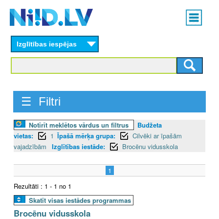
Skip
Main
to
menu
N
main
content
Izglītības iespējas
I
I
D
☰ Filtri
.
Notīrīt meklētos vārdus un filtrus
Budžeta
L
vietas:
1
Īpašā mērķa grupa:
Cilvēki ar īpašām
V
vajadzībām
Izglītības iestāde:
Brocēnu vidusskola
1
Rezultāti : 1 - 1 no 1
Skatīt visas iestādes programmas
Brocēnu vidusskola