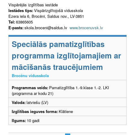
Vispārējās izglītības iestāde
Iestādes tips:
Vispārizglītojošā vidusskola
Ezera iela 6, Brocēni, Saldus nov., LV-3851
Tel:
63865605
E-pasts:
skola.broceni@saldus.lv
www.brocenuvsk.lv
Speciālās pamatizglītības
programma izglītojamajiem ar
mācīšanās traucējumiem
Brocēnu vidusskola
Programmas veids:
Pamatizglītība 1.-9.klase 1.-2. LKI
(programma ar kodu 21)
Valoda:
latviešu (LV)
Izglītības ieguves forma:
Klātiene
Ilgums:
10 gadi