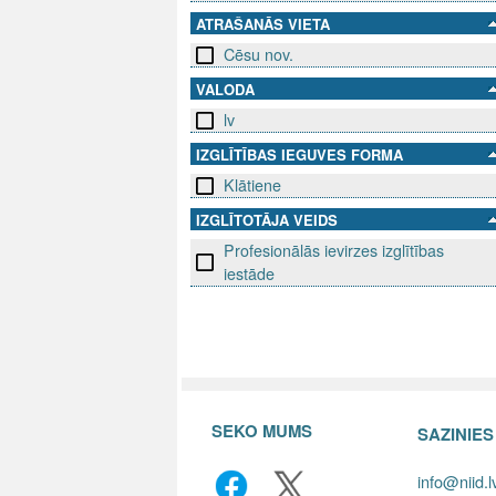
ATRAŠANĀS VIETA
Cēsu nov.
VALODA
lv
IZGLĪTĪBAS IEGUVES FORMA
Klātiene
IZGLĪTOTĀJA VEIDS
Profesionālās ievirzes izglītības
iestāde
SEKO MUMS
SAZINIE
info@niid.l