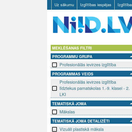
Uz sākumu
Izglītības iespējas
Izglītīb
N
I
MEKLĒŠANAS FILTRI
PROGRAMMU GRUPA
I
Profesionālās ievirzes izglītība
D
PROGRAMMAS VEIDS
Profesionālās ievirzes izglītība
.
līdztekus pamatskolas 1.-9. klasei - 2.
L
LKI
TEMATISKĀ JOMA
V
Mākslas
TEMATISKĀ JOMA DETALIZĒTI
Vizuāli plastiskā māksla