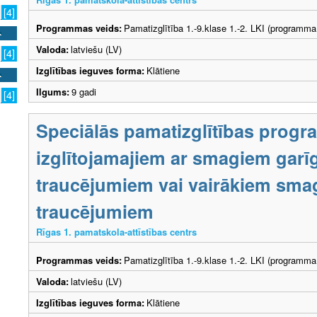
[4]
Programmas veids:
Pamatizglītība 1.-9.klase 1.-2. LKI (programma
Valoda:
latviešu (LV)
[4]
Izglītības ieguves forma:
Klātiene
Ilgums:
9 gadi
[4]
Speciālās pamatizglītības prog
izglītojamajiem ar smagiem garīg
traucējumiem vai vairākiem smag
traucējumiem
Rīgas 1. pamatskola-attīstības centrs
Programmas veids:
Pamatizglītība 1.-9.klase 1.-2. LKI (programma
Valoda:
latviešu (LV)
Izglītības ieguves forma:
Klātiene