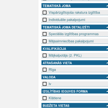
TEMATISKĀ JOMA
Vispārizglītojoša rakstura izglītība
Individuālie pakalpojumi
TEMATISKĀ JOMA DETALIZĒTI
Speciālās izglītības programmas
Mājsaimniecības pakalpojumi
KVALIFIKĀCIJA
Mājkalpotājs (2. PKL)
ATRAŠANĀS VIETA
Rīga
VALODA
lv
IZGLĪTĪBAS IEGUVES FORMA
Klātiene
BUDŽETA VIETAS