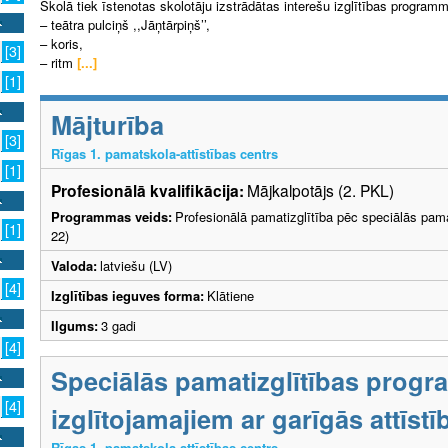
Skolā tiek īstenotas skolotāju izstrādātas interešu izglītības program
– teātra pulciņš ,,Jāņtārpiņš’’,
– koris,
[3]
– ritm
[...]
[1]
Mājturība
[3]
Rīgas 1. pamatskola-attīstības centrs
[1]
Profesionālā kvalifikācija:
Mājkalpotājs (2. PKL)
Programmas veids:
Profesionālā pamatizglītība pēc speciālās pama
[1]
22)
Valoda:
latviešu (LV)
[4]
Izglītības ieguves forma:
Klātiene
Ilgums:
3 gadi
[4]
Speciālās pamatizglītības prog
[4]
izglītojamajiem ar garīgās attīs
Rīgas 1. pamatskola-attīstības centrs