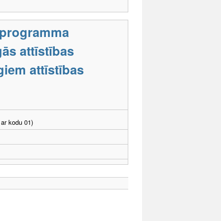
s programma
ās attīstības
iem attīstības
ar kodu 01)