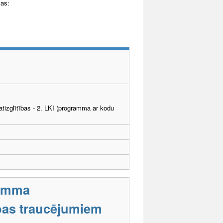
mas:
tizglītības - 2. LKI (programma ar kodu
ramma
tības traucējumiem