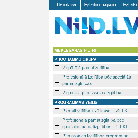
Uz sākumu
Izglītības iespējas
Izglītīb
N
I
MEKLĒŠANAS FILTRI
PROGRAMMU GRUPA
I
Vispārējā pamatizglītība
D
Profesionālā izglītība pēc speciālās
pamatizglītības
.
Vispārējā pirmsskolas izglītība
L
PROGRAMMAS VEIDS
V
Pamatizglītība 1.-9.klase 1.-2. LKI
Profesionālā pamatizglītība pēc
speciālās pamatizglītības - 2. LKI
Pirmsskolas izglītības programma