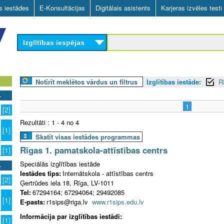
Skip
as iestādes
E-Konsultācijas
Digitālais asistents
Karjeras izvēles testi
to
main
Izglītības iespējas
content
Notīrīt meklētos vārdus un filtrus
Izglītības iestāde:
R
1
[2]
Rezultāti : 1 - 4 no 4
[1]
Skatīt visas iestādes programmas
Rīgas 1. pamatskola-attīstības centrs
[1]
Speciālās izglītības iestāde
Iestādes tips:
Internātskola - attīstības centrs
[2]
Ģertrūdes iela 18, Rīga, LV-1011
Tel:
67294164; 67294064; 29492085
[1]
E-pasts:
r1sips@riga.lv
www.r1sips.edu.lv
Informācija par izglītības iestādi:
[1]