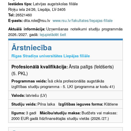
Iestādes tips:
Latvijas augstskolas filiāle
Riņķu iela 24/26, Liepāja, LV-3405
Tel:
26521460
E-pasts:
dita.role@rsu.lv
www.rsu.lv/fakultates/liepajas-filiale
Aktuālā informācija:
Uzņemšanas noteikumi studiju programmās
2026./2027. gadā:
lejupielādēt šeit
Ārstniecība
Rīgas Stradiņa universitātes Liepājas filiāle
Profesionālā kvalifikācija:
Ārsta palīgs (feldšeris)
(5. PKL)
Programmas veids:
Īsā cikla profesionālās augstākās
izglītības studiju programma - 5. LKI (programma ar kodu 41)
Valoda:
latviešu (LV)
Studiju veids:
Pilna laika
Izglītības ieguves forma:
Klātiene
Ilgums:
3 gadi
Mācību/studiju maksa:
Budžets vai maksas:
2000 EUR gadā līdzfinansētajās studiju vietās (2026./27.)