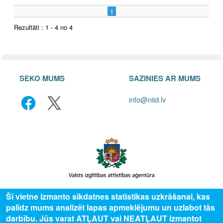
1
Rezultāti : 1 - 4 no 4
SEKO MUMS
SAZINIES AR MUMS
info@niid.lv
Šī vietne izmanto sīkdatnes statistikas uzkrāšanai, kas
© 2025 Valsts izglītības attīstības aģentūra, publicētā satura visas tiesības
palīdz mums analizēt lapas apmeklējumu un uzlabot tās
aizsargātas.
darbību. Jūs varat ATĻAUT vai NEATĻAUT izmantot