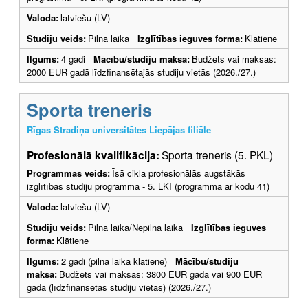
Valoda:
latviešu (LV)
Studiju veids:
Pilna laika
Izglītības ieguves forma:
Klātiene
Ilgums:
4 gadi
Mācību/studiju maksa:
Budžets vai maksas:
2000 EUR gadā līdzfinansētajās studiju vietās (2026./27.)
Sporta treneris
Rīgas Stradiņa universitātes Liepājas filiāle
Profesionālā kvalifikācija:
Sporta treneris (5. PKL)
Programmas veids:
Īsā cikla profesionālās augstākās
izglītības studiju programma - 5. LKI (programma ar kodu 41)
Valoda:
latviešu (LV)
Studiju veids:
Pilna laika/Nepilna laika
Izglītības ieguves
forma:
Klātiene
Ilgums:
2 gadi (pilna laika klātiene)
Mācību/studiju
maksa:
Budžets vai maksas: 3800 EUR gadā vai 900 EUR
gadā (līdzfinansētās studiju vietas) (2026./27.)