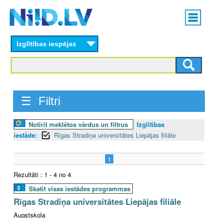
Skip
Main
to
menu
N
main
content
Izglītības iespējas
I
I
D
☰ Filtri
.
Notīrīt meklētos vārdus un filtrus
Izglītības
L
iestāde:
Rīgas Stradiņa universitātes Liepājas filiāle
V
1
Rezultāti : 1 - 4 no 4
Skatīt visas iestādes programmas
Rīgas Stradiņa universitātes Liepājas filiāle
Augstskola