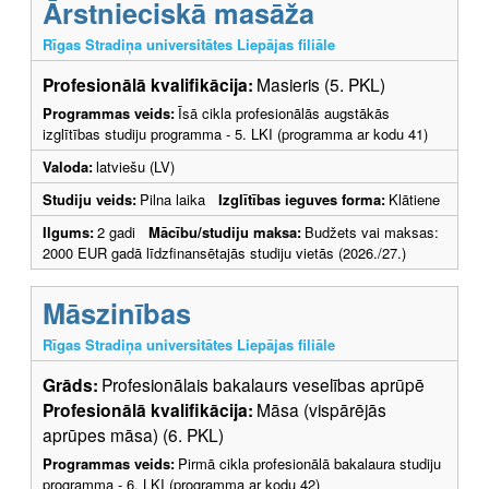
Ārstnieciskā masāža
Rīgas Stradiņa universitātes Liepājas filiāle
Profesionālā kvalifikācija:
Masieris (5. PKL)
Programmas veids:
Īsā cikla profesionālās augstākās
izglītības studiju programma - 5. LKI (programma ar kodu 41)
Valoda:
latviešu (LV)
Studiju veids:
Pilna laika
Izglītības ieguves forma:
Klātiene
Ilgums:
2 gadi
Mācību/studiju maksa:
Budžets vai maksas:
2000 EUR gadā līdzfinansētajās studiju vietās (2026./27.)
Māszinības
Rīgas Stradiņa universitātes Liepājas filiāle
Grāds:
Profesionālais bakalaurs veselības aprūpē
Profesionālā kvalifikācija:
Māsa (vispārējās
aprūpes māsa) (6. PKL)
Programmas veids:
Pirmā cikla profesionālā bakalaura studiju
programma - 6. LKI (programma ar kodu 42)