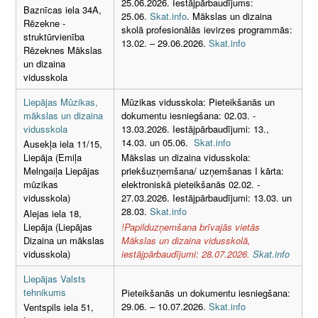
25.06.2026. Iestājpārbaudījums:
Baznīcas iela 34A,
25.06.
Skat.info
.
Mākslas un dizaina
Rēzekne -
skolā profesionālās ievirzes programmās:
struktūrvienība
13.02. – 29.06.2026.
Skat.info
Rēzeknes Mākslas
un dizaina
vidusskola
Liepājas Mūzikas,
Mūzikas vidusskola: Pieteikšanās un
mākslas un dizaina
dokumentu iesniegšana: 02.03. -
vidusskola
13.03.2026. Iestājpārbaudījumi: 13.,
14.03. un 05.06.
Skat.info
Ausekļa iela 11/15,
Liepāja (Emiļa
Mākslas un dizaina vidusskola:
Melngaiļa Liepājas
priekšuzņemšana/ uzņemšanas I kārta:
mūzikas
elektroniskā pieteikšanās 02.02. -
vidusskola)
27.03.2026. Iestājpārbaudījumi: 13.03. un
28.03.
Skat.info
Alejas iela 18,
Liepāja (Liepājas
!Papilduzņemšana brīvajās vietās
Dizaina un mākslas
Mākslas un dizaina vidusskolā,
vidusskola)
iestājpārbaudījumi: 28.07.2026.
Skat.info
Liepājas Valsts
tehnikums
Pieteikšanās un dokumentu iesniegšana:
29.06. – 10.07.2026.
Skat.info
Ventspils iela 51,