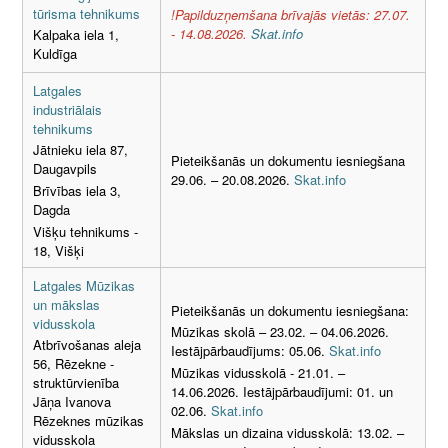
tūrisma tehnikums
!Papilduzņemšana brīvajās vietās: 27.07.
- 14.08.2026.
Skat.info
Kalpaka iela 1,
Kuldīga
Latgales
industriālais
tehnikums
Jātnieku iela 87,
Pieteikšanās un dokumentu iesniegšana
Daugavpils
29.06. – 20.08.2026.
Skat.info
Brīvības iela 3,
Dagda
Višķu tehnikums -
18, Višķi
Latgales Mūzikas
un mākslas
Pieteikšanās un dokumentu iesniegšana:
vidusskola
Mūzikas skolā – 23.02. – 04.06.2026.
Atbrīvošanas aleja
Iestājpārbaudījums: 05.06.
Skat.info
56, Rēzekne -
Mūzikas vidusskolā - 21.01. –
struktūrvienība
14.06.2026. Iestājpārbaudījumi: 01. un
Jāņa Ivanova
02.06.
Skat.info
Rēzeknes mūzikas
Mākslas un dizaina vidusskolā: 13.02. –
vidusskola