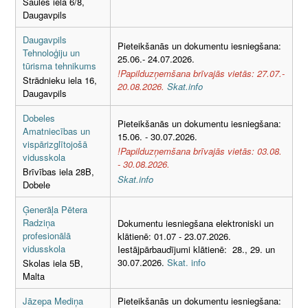
Saules iela 6/8,
Daugavpils
Daugavpils
Pieteikšanās un dokumentu iesniegšana:
Tehnoloģiju un
25.06.- 24.07.2026.
tūrisma tehnikums
!Papilduzņemšana brīvajās vietās: 27.07.-
Strādnieku iela 16,
20.08.2026.
Skat.info
Daugavpils
Dobeles
Pieteikšanās un dokumentu iesniegšana:
Amatniecības un
15.06. - 30.07.2026.
vispārizglītojošā
!Papilduzņemšana brīvajās vietās: 03.08.
vidusskola
- 30.08.2026.
Brīvības iela 28B,
Skat.info
Dobele
Ģenerāļa Pētera
Radziņa
Dokumentu iesniegšana elektroniski un
profesionālā
klātienē: 01.07 - 23.07.2026.
vidusskola
Iestājpārbaudījumi klātienē: 28., 29. un
30.07.2026.
Skat. info
Skolas iela 5B,
Malta
Jāzepa Mediņa
Pieteikšanās un dokumentu iesniegšana: