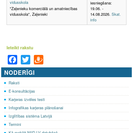
vidusskola
iesniegšana:
19.06. -
"Zaļenieku komerciālā un amatniecības
14.08.2026.
Skat.
vidusskola", Zaļenieki
info
Ieteikt rakstu
F
T
D
a
wi
ra
NODERĪGI
c
tt
u
e
er
gi
Raksti
E-konsultācijas
b
e
Karjeras izvēles testi
o
m
Infografikas karjeras plānošanai
o
Izglītības sistēma Latvijā
k
Termini
Kā meklēt NIID.LV datubāzē