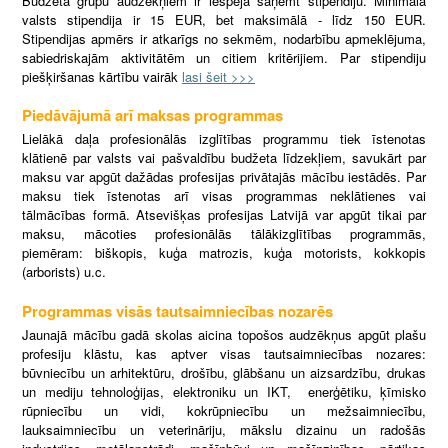
Budžeta grupu audzēkņiem ir iespēja saņemt stipendiju. Minimālā
valsts stipendija ir 15 EUR, bet maksimālā - līdz 150 EUR.
Stipendijas apmērs ir atkarīgs no sekmēm, nodarbību apmeklējuma,
sabiedriskajām aktivitātēm un citiem kritērijiem. Par stipendiju
piešķiršanas kārtību vairāk
lasi šeit >>>
Piedāvājumā arī maksas programmas
Lielākā daļa profesionālās izglītības programmu tiek īstenotas
klātienē par valsts vai pašvaldību budžeta līdzekļiem, savukārt par
maksu var apgūt dažādas profesijas privātajās mācību iestādēs. Par
maksu tiek īstenotas arī visas programmas neklātienes vai
tālmācības formā. Atsevišķas profesijas Latvijā var apgūt tikai par
maksu, mācoties profesionālās tālākizglītības programmās,
piemēram: biškopis, kuģa matrozis, kuģa motorists, kokkopis
(arborists) u.c.
Programmas visās tautsaimniecības nozarēs
Jaunajā mācību gadā skolas aicina topošos audzēkņus apgūt plašu
profesiju klāstu, kas aptver visas tautsaimniecības nozares:
būvniecību un arhitektūru, drošību, glābšanu un aizsardzību, drukas
un mediju tehnoloģijas, elektroniku un IKT, enerģētiku, ķīmisko
rūpniecību un vidi, kokrūpniecību un mežsaimniecību,
lauksaimniecību un veterināriju, mākslu dizainu un radošās