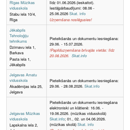
Rīgas Mūzikas
līdz 01.06.2026.(ieskaitot).
vidusskola
Iestājpārbaudījumi: 08.06 -
25.06.2026
Skat. info
Stabu iela 10/4,
Rīga
Uzņemšana noslēgusies!
Jēkabpils
Tehnoloģiju
Pieteikšanās un dokumentu iesniegšana:
tehnikums
29.06. - 15.07.2026.
Dzirnavu iela 1,
!Papilduzņemšana brīvajās vietās: līdz
Barkava
20.08.2026.
Skat.info
Pasta iela 1,
Jēkabpils
Jelgavas Amatu
vidusskola
Pieteikšanās un dokumentu iesniegšana:
29.06. - 28.08.2026.
Skat.info
Akadēmijas iela 25,
Jelgava
Pieteikšanās un dokumentu iesniegšana
elektroniski un klātienē: 16.06. -
Jelgavas Mūzikas
19.06.2026. (mūzikas vidusskolā)
vidusskola
Skat.info
; 01., 02. un 04.06.2026.
(mūzikas skolā)
Skat. info
Lapskalna iela 2,