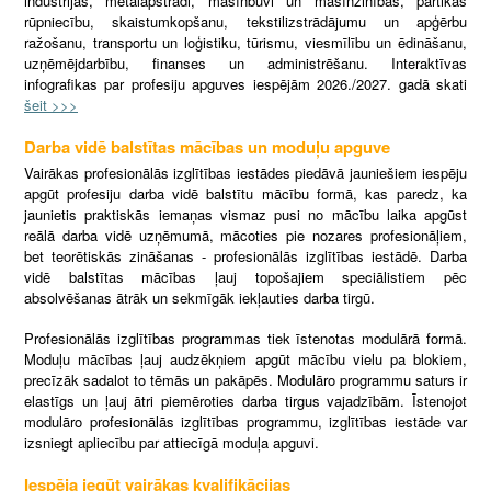
industrijas, metālapstrādi, mašīnbūvi un mašīnzinības, pārtikas
rūpniecību, skaistumkopšanu, tekstilizstrādājumu un apģērbu
ražošanu, transportu un loģistiku, tūrismu, viesmīlību un ēdināšanu,
uzņēmējdarbību, finanses un administrēšanu. Interaktīvas
infografikas par profesiju apguves iespējām 2026./2027. gadā skati
šeit >>>
Darba vidē balstītas mācības un moduļu apguve
Vairākas profesionālās izglītības iestādes piedāvā jauniešiem iespēju
apgūt profesiju darba vidē balstītu mācību formā, kas paredz, ka
jaunietis praktiskās iemaņas vismaz pusi no mācību laika apgūst
reālā darba vidē uzņēmumā, mācoties pie nozares profesionāļiem,
bet teorētiskās zināšanas - profesionālās izglītības iestādē. Darba
vidē balstītas mācības ļauj topošajiem speciālistiem pēc
absolvēšanas ātrāk un sekmīgāk iekļauties darba tirgū.
Profesionālās izglītības programmas tiek īstenotas modulārā formā.
Moduļu mācības ļauj audzēkņiem apgūt mācību vielu pa blokiem,
precīzāk sadalot to tēmās un pakāpēs. Modulāro programmu saturs ir
elastīgs un ļauj ātri piemēroties darba tirgus vajadzībām. Īstenojot
modulāro profesionālās izglītības programmu, izglītības iestāde var
izsniegt apliecību par attiecīgā moduļa apguvi.
Iespēja iegūt vairākas kvalifikācijas