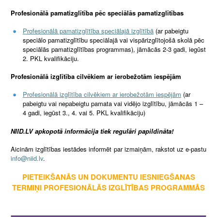
Profesionālā pamatizglītība pēc speciālās pamatizglītības
Profesionālā pamatizglītība speciālajā izglītībā
(ar pabeigtu
speciālo pamatizglītību speciālajā vai vispārizglītojošā skolā pēc
speciālās pamatizglītības programmas), jāmācās 2-3 gadi, iegūst
2. PKL kvalifikāciju.
Profesionālā izglītība cilvēkiem ar ierobežotām iespējām
Profesionālā izglītība cilvēkiem ar ierobežotām iespējām
(ar
pabeigtu vai nepabeigtu pamata vai vidējo izglītību, jāmācās 1 –
4 gadi, iegūst 3., 4. vai 5. PKL kvalifikāciju)
NIID.LV apkopotā informācija tiek regulāri papildināta!
Aicinām izglītības iestādes informēt par izmaiņām, rakstot uz e-pastu
info@niid.lv
.
PIETEIKŠANĀS UN DOKUMENTU IESNIEGŠANAS
TERMIŅI PROFESIONĀLĀS IZGLĪTĪBAS PROGRAMMĀS