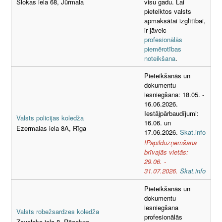
visu gadu. Lai
Slokas iela 68, Jūrmala
pieteiktos valsts
apmaksātai izglītībai,
ir jāveic
profesionālās
piemērotības
noteikšana
.
Pieteikšanās un
dokumentu
iesniegšana: 18.05. -
16.06.2026.
Iestājpārbaudījumi:
Valsts policijas koledža
16.06. un
Ezermalas iela 8A, Rīga
17.06.2026.
Skat.info
!Papilduzņemšana
brīvajās vietās:
29.06. -
31.07.2026.
Skat.info
Pieteikšanās un
dokumentu
iesniegšana
Valsts robežsardzes koledža
profesionālās
Zavoloko iela 8, Rēzekne