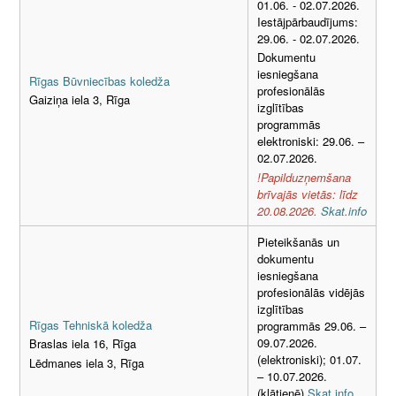
01.06. - 02.07.2026.
Iestājpārbaudījums:
29.06. - 02.07.2026.
Dokumentu
iesniegšana
Rīgas Būvniecības koledža
profesionālās
Gaiziņa iela 3, Rīga
izglītības
programmās
elektroniski: 29.06. –
02.07.2026.
!Papilduzņemšana
brīvajās vietās: līdz
20.08.2026.
Skat.info
Pieteikšanās un
dokumentu
iesniegšana
profesionālās vidējās
izglītības
Rīgas Tehniskā koledža
programmās 29.06. –
09.07.2026.
Braslas iela 16, Rīga
(elektroniski); 01.07.
Lēdmanes iela 3, Rīga
– 10.07.2026.
(klātienē)
Skat.info