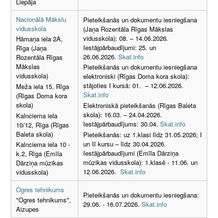
Liepāja
Nacionālā Mākslu
Pieteikšanās un dokumentu iesniegšana
vidusskola
(Jaņa Rozentāla Rīgas Mākslas
vidusskola): 08. – 14.06.2026.
Hāmaņa iela 2A,
Iestājpārbaudījumi: 25. un
Rīga (Jaņa
26.06.2026.
Skat.info
Rozentāla Rīgas
Mākslas
Pieteikšanās un dokumentu iesniegšana
vidusskola)
elektroniski (Rīgas Doma kora skola):
stājoties I kursā: 01. – 12.06.2026.
Meža iela 15, Rīga
Skat.info
(Rīgas Doma kora
skola)
Elektroniskā pieteikšanās (Rīgas Baleta
skola): 16.03. – 24.04.2026.
Kalnciema iela
Iestājpārbaudījums: 30.04.
Skat.info
10/12, Rīga (Rīgas
Baleta skola)
Pieteikšanās: uz 1.klasi līdz 31.05.2026; I
un II kursu – līdz 30.04.2026.
Kalnciema iela 10 -
Iestājpārbaudījumi (Emīla Dārziņa
k.2, Rīga (Emīla
mūzikas vidusskola): 1.klasē - 11.06. un
Dārziņa mūzikas
12.06.2026.
Skat.info
vidusskola)
Ogres tehnikums
Pieteikšanās un dokumentu iesniegšana:
"Ogres tehnikums",
29.06. - 16.07.2026.
Skat.info
Aizupes