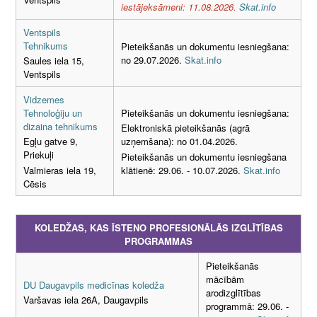
iestājeksāmeni: 11.08.2026.
Skat.info
Ventspils
Tehnikums
Pieteikšanās un dokumentu iesniegšana:
no 29.07.2026.
Skat.info
Saules iela 15,
Ventspils
Vidzemes
Tehnoloģiju un
Pieteikšanās un dokumentu iesniegšana:
dizaina tehnikums
Elektroniskā pieteikšanās (agrā
Egļu gatve 9,
uzņemšana): no 01.04.2026.
Priekuļi
Pieteikšanās un dokumentu iesniegšana
Valmieras iela 19,
klātienē: 29.06. - 10.07.2026.
Skat.info
Cēsis
KOLEDŽAS, KAS ĪSTENO PROFESIONĀLĀS IZGLĪTĪBAS
PROGRAMMAS
Pieteikšanās
mācībām
DU Daugavpils medicīnas koledža
arodizglītības
Varšavas iela 26A, Daugavpils
programmā: 29.06. -