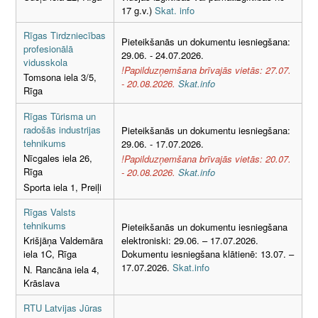
17 g.v.)
Skat. info
Rīgas Tirdzniecības
Pieteikšanās un dokumentu iesniegšana:
profesionālā
29.06. - 24.07.2026.
vidusskola
!Papilduzņemšana brīvajās vietās: 27.07.
Tomsona iela 3/5,
- 20.08.2026.
Skat.info
Rīga
Rīgas Tūrisma un
radošās industrijas
Pieteikšanās un dokumentu iesniegšana:
tehnikums
29.06. - 17.07.2026.
Nīcgales iela 26,
!Papilduzņemšana brīvajās vietās: 20.07.
Rīga
- 20.08.2026.
Skat.info
Sporta iela 1, Preiļi
Rīgas Valsts
tehnikums
Pieteikšanās un dokumentu iesniegšana
elektroniski: 29.06. – 17.07.2026.
Krišjāņa Valdemāra
Dokumentu iesniegšana klātienē: 13.07. –
iela 1C, Rīga
17.07.2026.
Skat.info
N. Rancāna iela 4,
Krāslava
RTU Latvijas Jūras