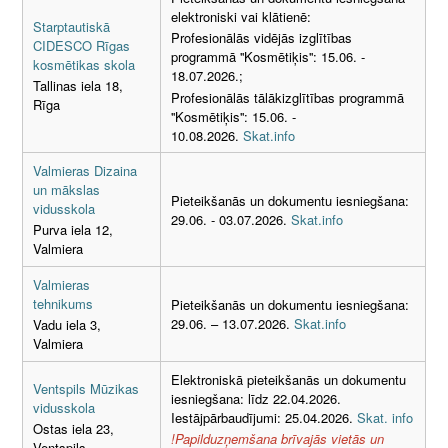
elektroniski vai klātienē:
Starptautiskā
Profesionālās vidējās izglītības
CIDESCO Rīgas
programmā ''Kosmētiķis'': 15.06. -
kosmētikas skola
18.07.2026.;
Tallinas iela 18,
Profesionālās tālākizglītības programmā
Rīga
''Kosmētiķis'': 15.06. -
10.08.2026.
Skat.info
Valmieras Dizaina
un mākslas
Pieteikšanās un dokumentu iesniegšana:
vidusskola
29.06. - 03.07.2026.
Skat.info
Purva iela 12,
Valmiera
Valmieras
tehnikums
Pieteikšanās un dokumentu iesniegšana:
29.06. – 13.07.2026.
Skat.info
Vadu iela 3,
Valmiera
Elektroniskā pieteikšanās un dokumentu
Ventspils Mūzikas
iesniegšana: līdz 22.04.2026.
vidusskola
Iestājpārbaudījumi: 25.04.2026.
Skat. info
Ostas iela 23,
!Papilduzņemšana brīvajās vietās un
Ventspils