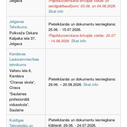
Jelgava
!Papilduzņemšana brīvajās vietās un
iestājpārbaudījumi: 03.08. un 04.08.2026.
Skat.info
Jelgavas
Pieteikšanās un dokumentu iesniegšana:
Tehnikums
25.06. - 15.07.2026.
Pulkveža Oskara
!Papilduzņemšana brīvajās vietās: 20.07.
Kalpaka iela 37,
- 14.08.2026.
Skat.info
Jelgava
Kandavas
Lauksaimniecības
tehnikums
Valteru iela 6,
Kandava
Pieteikšanās un dokumentu iesniegšana:
“Cīravas skola”,
29.06. – 20.08.2026.
Skat.info
Cīrava
“Saulaines
profesionālā
vidusskola”,
Saulaine
Pieteikšanās un dokumentu iesniegšana
Kuldīgas
klātienē: 29.06. - 24.07.2026.
Tehnoloģiju un