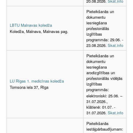
20.08.2026.
Skat.info
Pieteikšanās un
dokumentu
iesniegšana
LBTU Malnavas koledža
profesionālās
Koledža, Malnava, Malnavas pag.
izglītības
programmās: 29.06. -
23.08.2026.
Skat.info
Pieteikšanās un
dokumentu
iesniegšana
arodizglītības un
profesionālās vidējās
LU Rīgas 1. medicīnas koledža
izglītības
Tomsona iela 37, Rīga
programmās:
elektroniski: 25.06. –
31.07.2026.,
klātienē: 01.07. -
31.07.2026.
Skat.info
Pieteikšanās
iestājpārbaudījumam: