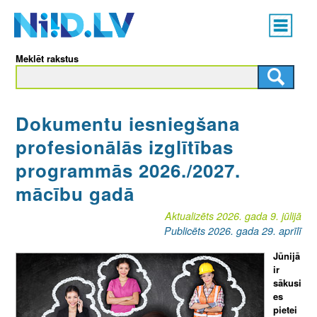
Skip
Main
to
menu
N
main
Meklēt rakstus
content
I
I
Dokumentu iesniegšana
D
profesionālās izglītības
.
programmās 2026./2027.
L
mācību gadā
V
Aktualizēts 2026. gada 9. jūlijā
Publicēts 2026. gada 29. aprīlī
Jūnijā
ir
sākusi
es
pietei