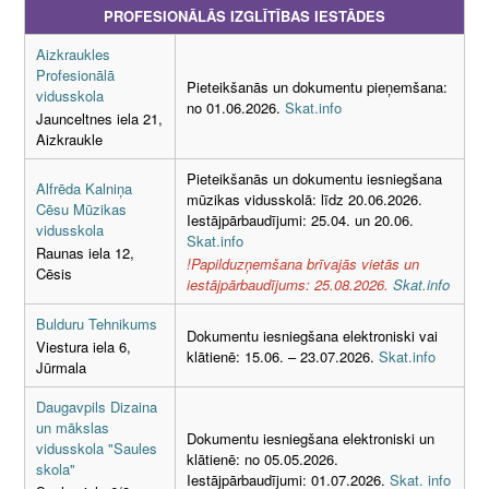
PROFESIONĀLĀS IZGLĪTĪBAS IESTĀDES
Aizkraukles
Profesionālā
Pieteikšanās un dokumentu pieņemšana:
vidusskola
no 01.06.2026.
Skat.info
Jaunceltnes iela 21,
Aizkraukle
Pieteikšanās un dokumentu iesniegšana
Alfrēda Kalniņa
mūzikas vidusskolā: līdz 20.06.2026.
Cēsu Mūzikas
Iestājpārbaudījumi: 25.04. un 20.06.
vidusskola
Skat.info
Raunas iela 12,
!Papilduzņemšana brīvajās vietās un
Cēsis
iestājpārbaudījums: 25.08.2026.
Skat.info
Bulduru Tehnikums
Dokumentu iesniegšana elektroniski vai
Viestura iela 6,
klātienē: 15.06. – 23.07.2026.
Skat.info
Jūrmala
Daugavpils Dizaina
un mākslas
Dokumentu iesniegšana elektroniski un
vidusskola "Saules
klātienē: no 05.05.2026.
skola"
Iestājpārbaudījumi: 01.07.2026.
Skat. info