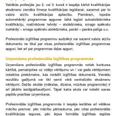
Vairākās profesijās jau 2. vai 3. kursā ir iespēja kārtot kvalifikācijas
eksāmenu zemāka līmeņa kvalifikācijas iegūšanai, saņemot par to
valsts atzītu kvalifikācijas apliecību. Piemēram, topošie
automehāniķi programmas apguves laikā iegūst autoatslēdznieka
kvalifikāciju, mašīnbūves tehniķi – atslēdznieka, smago spēkratu
mehāniķi – smago spēkratu atslēdznieka, pavāri – pavāra palīga u.c.
Profesionālo izglītības programmu audzēkņi var saņemt valsts atzītu
dokumentu ne tikai par visas profesionālās izglītības programmas
apguvi, bet arī par programmas daļas apguvi.
Uzņemšana profesionālās izglītības programmās
Uzņemšana profesionālās izglītības programmās notiek konkursa
kārtībā, pamatojoties uz vidējo vērtējumu un / vai gada vērtējumiem
noteiktos priekšmetos, kas norādīti izglītības dokumentā. Vienādu
rezultātu gadījumā var tikt ņemti vērā centralizēto eksāmenu
vērtējumi. Dažās skolās (mākslas, dizaina, mūzikas programmās) ir
arī jākārto iestājpārbaudījumi. Tāpat katra skola var noteikt savas
papildu prasības uzņemšanai.
Profesionālās izglītības programmās ir iespēja iestāties arī vēlākos
mācību posmos: pēc mācību pārtraukuma, pēc citas profesionālās
kvalifikācijas ieguves, pēc ārpus formālās izglītības iegūtas