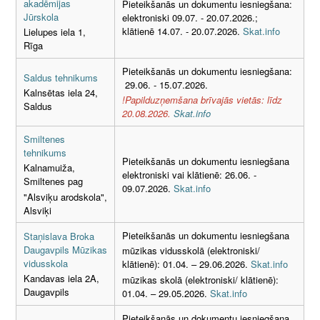
akadēmijas
Pieteikšanās un dokumentu iesniegšana:
Jūrskola
elektroniski 09.07. - 20.07.2026.;
klātienē 14.07. - 20.07.2026.
Skat.info
Lielupes iela 1,
Rīga
Pieteikšanās un dokumentu iesniegšana:
Saldus tehnikums
29.06. - 15.07.2026.
Kalnsētas iela 24,
!Papilduzņemšana brīvajās vietās: līdz
Saldus
20.08.2026.
Skat.info
Smiltenes
tehnikums
Pieteikšanās un dokumentu iesniegšana
Kalnamuiža,
elektroniski vai klātienē: 26.06. -
Smiltenes pag
09.07.2026.
Skat.info
"Alsviķu arodskola",
Alsviķi
Pieteikšanās un dokumentu iesniegšana
Staņislava Broka
Daugavpils Mūzikas
mūzikas vidusskolā (elektroniski/
vidusskola
klātienē): 01.04. – 29.06.2026.
Skat.info
Kandavas iela 2A,
mūzikas skolā (elektroniski/ klātienē):
Daugavpils
01.04. – 29.05.2026.
Skat.info
Pieteikšanās un dokumentu iesniegšana