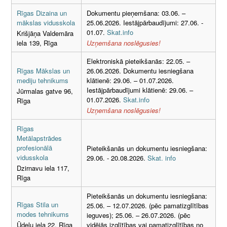
Rīgas Dizaina un
Dokumentu pieņemšana: 03.06. –
mākslas vidusskola
25.06.2026. Iestājpārbaudījumi: 27.06. -
01.07.
Skat.info
Krišjāņa Valdemāra
iela 139, Rīga
Uzņemšana noslēgusies!
Elektroniskā pieteikšanās: 22.05. –
Rīgas Mākslas un
26.06.2026. Dokumentu iesniegšana
mediju tehnikums
klātienē: 29.06. – 01.07.2026.
Iestājpārbaudījumi klātienē: 29.06. –
Jūrmalas gatve 96,
01.07.2026.
Skat.info
Rīga
Uzņemšana noslēgusies!
Rīgas
Metālapstrādes
profesionālā
Pieteikšanās un dokumentu iesniegšana:
vidusskola
29.06. - 20.08.2026.
Skat. info
Dzirnavu iela 117,
Rīga
Pieteikšanās un dokumentu iesniegšana:
Rīgas Stila un
25.06. – 12.07.2026. (pēc pamatizglītības
modes tehnikums
ieguves); 25.06. – 26.07.2026. (pēc
vidējās izglītības vai pamatizglītības no
Ūdeļu iela 22, Rīga