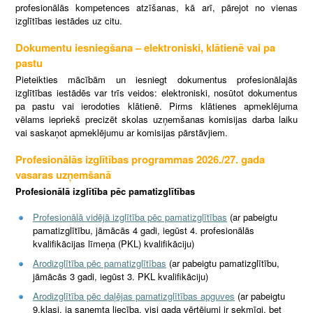
profesionālās kompetences atzīšanas, kā arī, pārejot no vienas
izglītības iestādes uz citu.
Dokumentu iesniegšana – elektroniski, klātienē vai pa
pastu
Pieteikties mācībām un iesniegt dokumentus profesionālajās
izglītības iestādēs var trīs veidos: elektroniski, nosūtot dokumentus
pa pastu vai ierodoties klātienē. Pirms klātienes apmeklējuma
vēlams iepriekš precizēt skolas uzņemšanas komisijas darba laiku
vai saskaņot apmeklējumu ar komisijas pārstāvjiem.
Profesionālās izglītības programmas 2026./27. gada
vasaras uzņemšanā
Profesionālā izglītība pēc pamatizglītības
Profesionālā vidējā izglītība pēc pamatizglītības
(ar pabeigtu
pamatizglītību, jāmācās 4 gadi, iegūst 4. profesionālās
kvalifikācijas līmeņa (PKL) kvalifikāciju)
Arodizglītība pēc pamatizglītības
(ar pabeigtu pamatizglītību,
jāmācās 3 gadi, iegūst 3. PKL kvalifikāciju)
Arodizglītība pēc daļējas pamatizglītības apguves
(ar pabeigtu
9.klasi, ja saņemta liecība, visi gada vērtējumi ir sekmīgi, bet