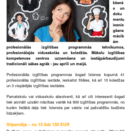
kšanā
s un
doku
mentu
iesnie
gšana
mācīb
ām
profesionālās izglītības programmās tehnikumos,
profesionālajās vidusskolās un koledžās. Mākslu izglītības
kompetences centros uzņemšana un iestājpārbaudījumi
tradicionāli sākas agrāk - jau aprīlī un maijā.
Profesionālās izglītības programmas šogad īstenos kopumā 41
profesionālās izglītības iestāde, ieskaitot filiāles, kā arī 10 koledžas
un 3 vispārējās izglītības iestādes.
Pamatskolu vai vidusskolu absolventi, kā arī citi interesenti šogad
tiek aicināti uzsākt mācības vairāk kā 600 izglītības programmās, no
kurām lielākā daļa tiek īstenota par valsts vai pašvaldību budžeta
līdzekļiem.
Stipendija – no 15 līdz 150 EUR