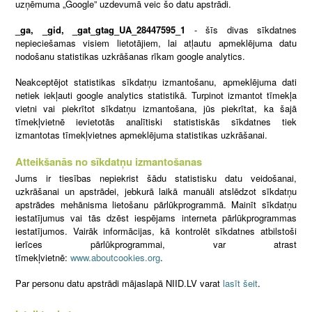
uzņēmuma „Google” uzdevumā veic šo datu apstrādi.
_ga, _gid, _gat_gtag_UA_28447595_1
- šīs divas sīkdatnes
nepieciešamas visiem lietotājiem, lai atļautu apmeklējuma datu
nodošanu statistikas uzkrāšanas rīkam google analytics.
Neakceptējot statistikas sīkdatņu izmantošanu, apmeklējuma dati
netiek iekļauti google analytics statistikā. Turpinot izmantot tīmekļa
vietni vai piekrītot sīkdatņu izmantošana, jūs piekrītat, ka šajā
tīmekļvietnē ievietotās analītiski statistiskās sīkdatnes tiek
izmantotas tīmekļvietnes apmeklējuma statistikas uzkrāšanai.
Atteikšanās no sīkdatņu izmantošanas
Jums ir tiesības nepiekrist šādu statistisku datu veidošanai,
uzkrāšanai un apstrādei, jebkurā laikā manuāli atslēdzot sīkdatņu
apstrādes mehānisma lietošanu pārlūkprogrammā. Mainīt sīkdatņu
iestatījumus vai tās dzēst iespējams interneta pārlūkprogrammas
iestatījumos. Vairāk informācijas, kā kontrolēt sīkdatnes atbilstoši
ierīces pārlūkprogrammai, var atrast
tīmekļvietnē:
www.aboutcookies.org
.
Par personu datu apstrādi mājaslapā NIID.LV varat
lasīt šeit
.