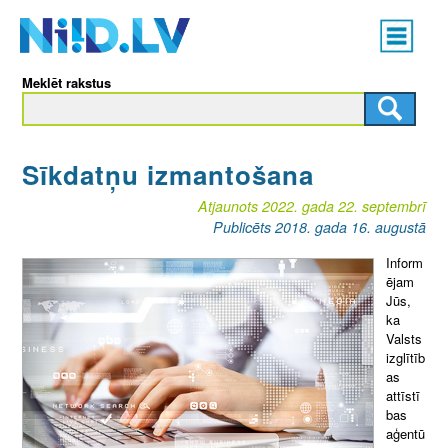
Skip
Main
to
menu
N
main
Meklēt rakstus
content
I
I
Sīkdatņu izmantošana
D
Atjaunots 2022. gada 22. septembrī
.
Publicēts 2018. gada 16. augustā
L
Inform
ējam
V
Jūs,
ka
Valsts
izglītīb
as
attīstī
bas
aģentū