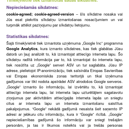
Tīmekļvietnē tiek izmantotas šādas sīkdatnes:
Nepieciešamās sīkdatnes:
cookie-agreed; cookie-agreed-version
– šīs sīkdatne nosaka vai
Jūs esat piekritis sīkdatņu izmantošanas nosacījumiem un vai
turpmāk attēlot paziņojumu par sīkdatņu lietojumu.
Statistikas sīkdatnes:
Šajā tīmekļvietnē tiek izmantota uzņēmuma „Google Inc” programma
Google Analytics
, kura izmanto sīkdatnes, kas tiek glabātas Jūsu
datorā un ļauj analizēt to, kā izmantojat attiecīgo interneta lapu. Šo
sīkdatņu radītā informācija par to, kā izmantojat šo interneta lapu,
tiek nosūtīta uz „Google” serveri ASV un tur saglabāta. Jūsu IP
adrese, pielietojot IP-anonimizāciju, tiek saīsināta Eiropas Savienības
vai Eiropas ekonomiskās zonas teritorijā un tikai izņēmuma
gadījumos var tikt nodota apstrādei ASV atrodošos Google serveros.
„Google” izmanto šo informāciju, lai izvērtētu to, kā izmantojat
attiecīgo interneta lapu, lai interneta lapu uzturētājiem sagatavotu
ziņojumus par aktivitātēm attiecīgajās interneta lapās un sniegtu
citus ar interneta lapu un interneta izmantošanu saistītus
pakalpojumus. “Google” nekādā gadījumā nesaista šeit saņemto IP
adresi ar jebkuru citu informāciju, kura ir “Google” rīcībā. „Google”
nepieciešamības gadījumā šo informāciju var sniegt trešajām
personām, ja tas ir likumos noteikts vai ja trešās personas