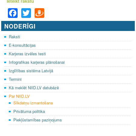
Ieteikt rakstu
F
T
D
a
wi
ra
NODERĪGI
c
tt
u
e
er
gi
Raksti
E-konsultācijas
b
e
Karjeras izvēles testi
o
m
Infografikas karjeras plānošanai
o
Izglītības sistēma Latvijā
k
Termini
Kā meklēt NIID.LV datubāzē
Par NIID.LV
Sīkdatņu izmantošana
Privātuma politika
Piekļūstamības paziņojums