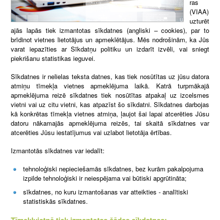
ras
(VIAA)
uzturēt
ajās lapās tiek izmantotas sīkdatnes (angliski – cookies), par to
brīdinot vietnes lietotājus un apmeklētājus. Mēs nodrošinām, ka Jūs
varat iepazīties ar Sīkdatņu politiku un izdarīt izvēli, vai sniegt
piekrišanu statistikas ieguvei.
Sīkdatnes ir nelielas teksta datnes, kas tiek nosūtītas uz jūsu datora
atmiņu tīmekļa vietnes apmeklējuma laikā. Katrā turpmākajā
apmeklējuma reizē sīkdatnes tiek nosūtītas atpakaļ uz izcelsmes
vietni vai uz citu vietni, kas atpazīst šo sīkdatni. Sīkdatnes darbojas
kā konkrētas tīmekļa vietnes atmiņa, ļaujot šai lapai atcerēties Jūsu
datoru nākamajās apmeklējuma reizēs, tai skaitā sīkdatnes var
atcerēties Jūsu iestatījumus vai uzlabot lietotāja ērtības.
Izmantotās sīkdatnes var iedalīt:
tehnoloģiski nepieciešamās sīkdatnes, bez kurām pakalpojuma
izpilde tehnoloģiski ir neiespējama vai būtiski apgrūtināta;
sīkdatnes, no kuru izmantošanas var atteikties - analītiski
statistiskās sīkdatnes.