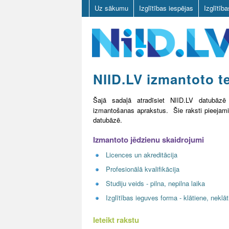
Uz sākumu
Izglītības iespējas
Izglītīb
N
NIID.LV izmantoto t
I
Šajā sadaļā atradīsiet NIID.LV datubāz
I
izmantošanas aprakstus. Šie raksti pieejam
datubāzē.
D
Izmantoto jēdzienu skaidrojumi
.
Licences un akreditācija
L
Profesionālā kvalifikācija
V
Studiju veids - pilna, nepilna laika
Izglītības ieguves forma - klātiene, neklā
Ieteikt rakstu