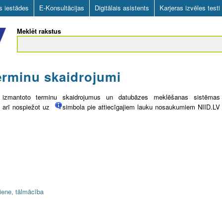
Skip
as iestādes
E-Konsultācijas
Digitālais asistents
Karjeras izvēles testi
to
Meklēt rakstus
main
content
erminu skaidrojumi
ē izmantoto terminu skaidrojumus un datubāzes meklēšanas sistēmas
i arī nospiežot uz
simbola pie attiecīgajiem lauku nosaukumiem NIID.LV
tiene, tālmācība