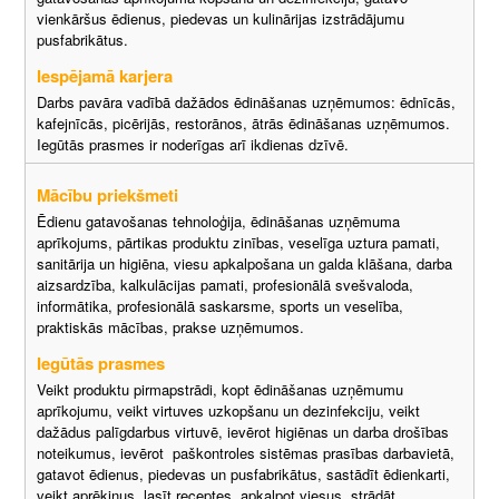
vienkāršus ēdienus, piedevas un kulinārijas izstrādājumu
pusfabrikātus.
Iespējamā karjera
Darbs pavāra vadībā dažādos ēdināšanas uzņēmumos: ēdnīcās,
kafejnīcās, picērijās, restorānos, ātrās ēdināšanas uzņēmumos.
Iegūtās prasmes ir noderīgas arī ikdienas dzīvē.
Mācību priekšmeti
Ēdienu gatavošanas tehnoloģija, ēdināšanas uzņēmuma
aprīkojums, pārtikas produktu zinības, veselīga uztura pamati,
sanitārija un higiēna, viesu apkalpošana un galda klāšana, darba
aizsardzība, kalkulācijas pamati, profesionālā svešvaloda,
informātika, profesionālā saskarsme, sports un veselība,
praktiskās mācības, prakse uzņēmumos.
Iegūtās prasmes
Veikt produktu pirmapstrādi, kopt ēdināšanas uzņēmumu
aprīkojumu, veikt virtuves uzkopšanu un dezinfekciju, veikt
dažādus palīgdarbus virtuvē, ievērot higiēnas un darba drošības
noteikumus, ievērot paškontroles sistēmas prasības darbavietā,
gatavot ēdienus, piedevas un pusfabrikātus, sastādīt ēdienkarti,
veikt aprēķinus, lasīt receptes, apkalpot viesus, strādāt