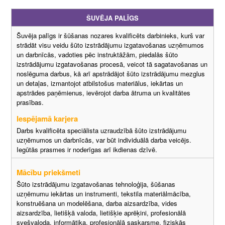
ŠUVĒJA PALĪGS
Šuvēja palīgs ir šūšanas nozares kvalificēts darbinieks, kurš var
strādāt visu veidu šūto izstrādājumu izgatavošanas uzņēmumos
un darbnīcās, vadoties pēc instruktāžām, piedalās šūto
izstrādājumu izgatavošanas procesā, veicot tā sagatavošanas un
noslēguma darbus, kā arī apstrādājot šūto izstrādājumu mezglus
un detaļas, izmantojot atbilstošus materiālus, iekārtas un
apstrādes paņēmienus, ievērojot darba ātruma un kvalitātes
prasības.
Iespējamā karjera
Darbs kvalificēta speciālista uzraudzībā šūto izstrādājumu
uzņēmumos un darbnīcās, var būt individuālā darba veicējs.
Iegūtās prasmes ir noderīgas arī ikdienas dzīvē.
Mācību priekšmeti
Šūto izstrādājumu izgatavošanas tehnoloģija, šūšanas
uzņēmumu iekārtas un instrumenti, tekstila materiālmācība,
konstruēšana un modelēšana, darba aizsardzība, vides
aizsardzība, lietišķā valoda, lietišķie aprēķini, profesionālā
svešvaloda, informātika, profesionālā saskarsme, fiziskās