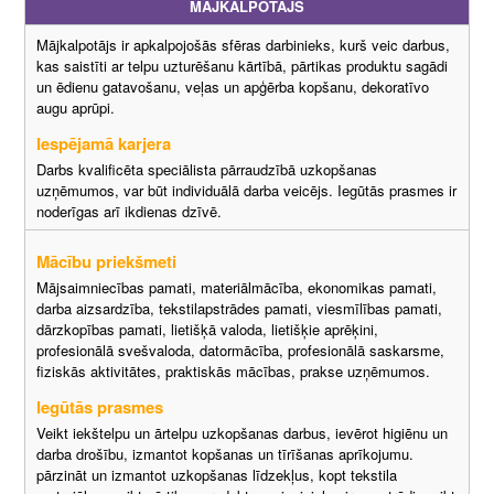
MĀJKALPOTĀJS
Mājkalpotājs ir apkalpojošās sfēras darbinieks, kurš veic darbus,
kas saistīti ar telpu uzturēšanu kārtībā, pārtikas produktu sagādi
un ēdienu gatavošanu, veļas un apģērba kopšanu, dekoratīvo
augu aprūpi.
Iespējamā karjera
Darbs kvalificēta speciālista pārraudzībā uzkopšanas
uzņēmumos, var būt individuālā darba veicējs. Iegūtās prasmes ir
noderīgas arī ikdienas dzīvē.
Mācību priekšmeti
Mājsaimniecības pamati, materiālmācība, ekonomikas pamati,
darba aizsardzība, tekstilapstrādes pamati, viesmīlības pamati,
dārzkopības pamati, lietišķā valoda, lietišķie aprēķini,
profesionālā svešvaloda, datormācība, profesionālā saskarsme,
fiziskās aktivitātes, praktiskās mācības, prakse uzņēmumos.
Iegūtās prasmes
Veikt iekštelpu un ārtelpu uzkopšanas darbus, ievērot higiēnu un
darba drošību, izmantot kopšanas un tīrīšanas aprīkojumu.
pārzināt un izmantot uzkopšanas līdzekļus, kopt tekstila