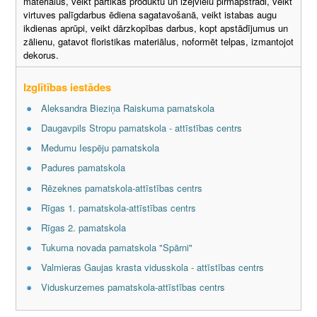
materiālus, veikt pārtikas produktu un izejvielu pirmapstrādi, veikt
virtuves palīgdarbus ēdiena sagatavošanā, veikt istabas augu
ikdienas aprūpi, veikt dārzkopības darbus, kopt apstādījumus un
zālienu, gatavot floristikas materiālus, noformēt telpas, izmantojot
dekorus.
Izglītības iestādes
Aleksandra Bieziņa Raiskuma pamatskola
Daugavpils Stropu pamatskola - attīstības centrs
Medumu Iespēju pamatskola
Padures pamatskola
Rēzeknes pamatskola-attīstības centrs
Rīgas 1. pamatskola-attīstības centrs
Rīgas 2. pamatskola
Tukuma novada pamatskola "Spārni"
Valmieras Gaujas krasta vidusskola - attīstības centrs
Viduskurzemes pamatskola-attīstības centrs