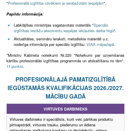
"
Profesionālā izglītība cilvēkiem ar ierobežotām iespējām
".
Papildu informācija:
Labklājības ministrijas sagatavotais materiāls "
Speciālo
izglītības iestāžu absolventu iespējas iekļauties darba tirgū
".
Aktualitātes, semināru ieraksti, metodiskie materiāli u.c.
noderīga informācija par speciālo izglītību:
VIAA mājaslapā
.
*Ministru Kabineta noteikumi Nr.220 "Noteikumi par uzņemšanas
kārtību profesionālās izglītības programmās un atskaitīšanu no tām",
11.punkts
.
PROFESIONĀLAJĀ PAMATIZGLĪTĪBĀ
IEGŪSTAMĀS KVALIFIKĀCIJAS 2026./2027.
MĀCĪBU GADĀ
VIRTUVES DARBINIEKS
Virtuves darbinieks ir speciālists, kurš veic pārtikas produktu
pirmapstrādi, virtuves trauku, piederumu un ēdiena
gatavošanas aprīkojuma kopšanu un dezinfekciju, gatavo