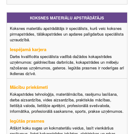
KOKSNES MATERIĀLU APSTRĀDĀTĀJS
Koksnes materiālu apstrādātājs ir speciālists, kurš veic koksnes
pirmapstrādes, tālākapstrādes un apdares palīgdarbus speciālista
uzraudzībā.
Iespējamā karjera
Darbs kvalificēta speciālista vadībā dažādos kokapstrādes
uzņēmumos: galdniecības darbnīcās, kokapstrādes un mēbeļu
ražošanas uzņēmumos, gateros. Iegūtās prasmes ir noderīgas arī
ikdienas dzīvē.
Mācību priekšmeti
Kokapstrādes tehnoloģija, materiālmācība, rasējumu lasīšana,
darba aizsardzība, vides aizsardzība, praktiskās mācības,
lietišķā valoda, lietišķie aprēķini, profesionālā svešvaloda,
informātika, profesionālā saskarsme, sports, prakse uzņēmumos.
Iegūtās prasmes
Atšķirt koku sugas un kokmateriālu veidus, lasīt vienkāršus
rasējumus, lietot kokapstrādes iekārtas, elektriskos un rokas