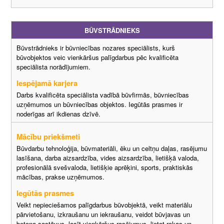
BŪVSTRĀDNIEKS
Būvstrādnieks ir būvniecības nozares speciālists, kurš
būvobjektos veic vienkāršus palīgdarbus pēc kvalificēta
speciālista norādījumiem.
Iespējamā karjera
Darbs kvalificēta speciālista vadībā būvfirmās, būvniecības
uzņēmumos un būvniecības objektos. Iegūtās prasmes ir
noderīgas arī ikdienas dzīvē.
Mācību priekšmeti
Būvdarbu tehnoloģija, būvmateriāli, ēku un celtņu daļas, rasējumu
lasīšana, darba aizsardzība, vides aizsardzība, lietišķā valoda,
profesionālā svešvaloda, lietišķie aprēķini, sports, praktiskās
mācības, prakse uzņēmumos.
Iegūtās prasmes
Veikt nepieciešamos palīgdarbus būvobjektā, veikt materiālu
pārvietošanu, izkraušanu un iekraušanu, veidot būvjavas un
betona sastāvus, lasīt vienkāršus rasējumus, lietot rokas un