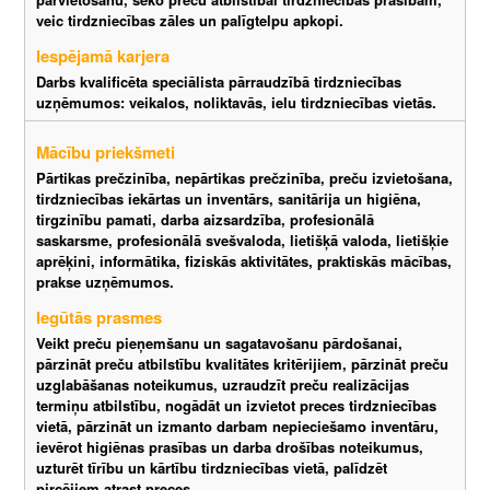
veic tirdzniecības zāles un palīgtelpu apkopi.
Iespējamā karjera
Darbs kvalificēta speciālista pārraudzībā tirdzniecības
uzņēmumos: veikalos, noliktavās, ielu tirdzniecības vietās.
Mācību priekšmeti
Pārtikas prečzinība, nepārtikas prečzinība, preču izvietošana,
tirdzniecības iekārtas un inventārs, sanitārija un higiēna,
tirgzinību pamati, darba aizsardzība, profesionālā
saskarsme, profesionālā svešvaloda, lietišķā valoda, lietišķie
aprēķini, informātika, fiziskās aktivitātes, praktiskās mācības,
prakse uzņēmumos.
Iegūtās prasmes
Veikt preču pieņemšanu un sagatavošanu pārdošanai,
pārzināt preču atbilstību kvalitātes kritērijiem, pārzināt preču
uzglabāšanas noteikumus, uzraudzīt preču realizācijas
termiņu atbilstību, nogādāt un izvietot preces tirdzniecības
vietā, pārzināt un izmanto darbam nepieciešamo inventāru,
ievērot higiēnas prasības un darba drošības noteikumus,
uzturēt tīrību un kārtību tirdzniecības vietā, palīdzēt
pircējiem atrast preces.