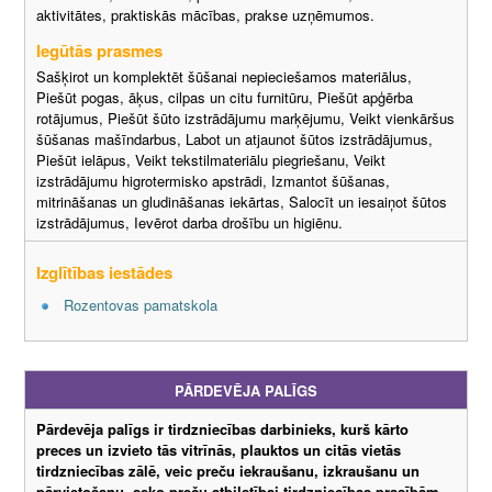
aktivitātes, praktiskās mācības, prakse uzņēmumos.
Iegūtās prasmes
Sašķirot un komplektēt šūšanai nepieciešamos materiālus,
Piešūt pogas, āķus, cilpas un citu furnitūru, Piešūt apģērba
rotājumus, Piešūt šūto izstrādājumu marķējumu, Veikt vienkāršus
šūšanas mašīndarbus, Labot un atjaunot šūtos izstrādājumus,
Piešūt ielāpus, Veikt tekstilmateriālu piegriešanu, Veikt
izstrādājumu higrotermisko apstrādi, Izmantot šūšanas,
mitrināšanas un gludināšanas iekārtas, Salocīt un iesaiņot šūtos
izstrādājumus, Ievērot darba drošību un higiēnu.
Izglītības iestādes
Rozentovas pamatskola
PĀRDEVĒJA PALĪGS
Pārdevēja palīgs ir tirdzniecības darbinieks, kurš kārto
preces un izvieto tās vitrīnās, plauktos un citās vietās
tirdzniecības zālē, veic preču iekraušanu, izkraušanu un
pārvietošanu, seko preču atbilstībai tirdzniecības prasībām,