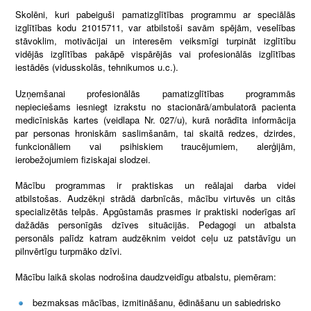
Skolēni, kuri pabeiguši pamatizglītības programmu ar speciālās
izglītības kodu 21015711, var atbilstoši savām spējām, veselības
stāvoklim, motivācijai un interesēm veiksmīgi turpināt izglītību
vidējās izglītības pakāpē vispārējās vai profesionālās izglītības
iestādēs (vidusskolās, tehnikumos u.c.).
Uzņemšanai profesionālās pamatizglītības programmās
nepieciešams iesniegt izrakstu no stacionārā/ambulatorā pacienta
medicīniskās kartes (veidlapa Nr. 027/u), kurā norādīta informācija
par personas hroniskām saslimšanām, tai skaitā redzes, dzirdes,
funkcionāliem vai psihiskiem traucējumiem, alerģijām,
ierobežojumiem fiziskajai slodzei.
Mācību programmas ir praktiskas un reālajai darba videi
atbilstošas. Audzēkņi strādā darbnīcās, mācību virtuvēs un citās
specializētās telpās. Apgūstamās prasmes ir praktiski noderīgas arī
dažādās personīgās dzīves situācijās. Pedagogi un atbalsta
personāls palīdz katram audzēknim veidot ceļu uz patstāvīgu un
pilnvērtīgu turpmāko dzīvi.
Mācību laikā skolas nodrošina daudzveidīgu atbalstu, piemēram:
bezmaksas mācības, izmitināšanu, ēdināšanu un sabiedrisko