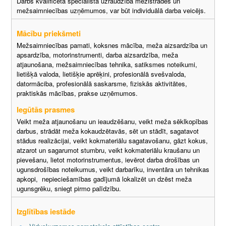
Darbs kvalificēta speciālista uzraudzībā mežistrādes un
mežsaimniecības uzņēmumos, var būt individuālā darba veicējs.
Mācību priekšmeti
Mežsaimniecības pamati, koksnes mācība, meža aizsardzība un
apsardzība, motorinstrumenti, darba aizsardzība, meža
atjaunošana, mežsaimniecības tehnika, satiksmes noteikumi,
lietišķā valoda, lietišķie aprēķini, profesionālā svešvaloda,
datormāciba, profesionālā saskarsme, fiziskās aktivitātes,
praktiskās mācības, prakse uzņēmumos.
Iegūtās prasmes
Veikt meža atjaunošanu un ieaudzēšanu, veikt meža sēklkopības
darbus, strādāt meža kokaudzētavās, sēt un stādīt, sagatavot
stādus realizācijai, veikt kokmateriālu sagatavošanu, gāzt kokus,
atzarot un sagarumot stumbru, veikt kokmateriālu kraušanu un
pievešanu, lietot motorinstrumentus, ievērot darba drošības un
ugunsdrošības noteikumus, veikt darbarīku, inventāra un tehnikas
apkopi, nepieciešamības gadījumā lokalizēt un dzēst meža
ugunsgrēku, sniegt pirmo palīdzību.
Izglītības iestāde