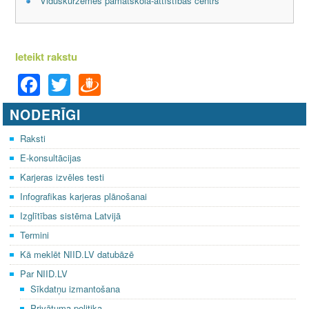
Viduskurzemes pamatskola-attīstības centrs
Ieteikt rakstu
F
T
D
a
wi
ra
NODERĪGI
c
tt
u
e
er
gi
Raksti
E-konsultācijas
b
e
Karjeras izvēles testi
o
m
Infografikas karjeras plānošanai
o
Izglītības sistēma Latvijā
k
Termini
Kā meklēt NIID.LV datubāzē
Par NIID.LV
Sīkdatņu izmantošana
Privātuma politika