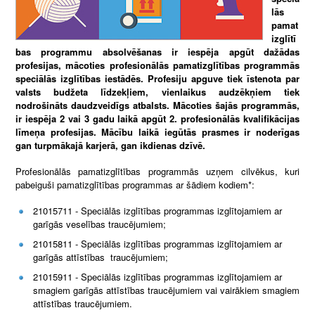
lās
pamat
izglītī
bas programmu absolvēšanas ir iespēja apgūt dažādas
profesijas, mācoties profesionālās pamatizglītības programmās
speciālās izglītības iestādēs. Profesiju apguve tiek īstenota par
valsts budžeta līdzekļiem, vienlaikus audzēkņiem tiek
nodrošināts daudzveidīgs atbalsts. Mācoties šajās programmās,
ir iespēja 2 vai 3 gadu laikā apgūt 2. profesionālās kvalifikācijas
līmeņa profesijas. Mācību laikā iegūtās prasmes ir noderīgas
gan turpmākajā karjerā, gan ikdienas dzīvē.
Profesionālās pamatizglītības programmās uzņem cilvēkus, kuri
pabeiguši pamatizglītības programmas ar šādiem kodiem*:
21015711 - Speciālās izglītības programmas izglītojamiem ar
garīgās veselības traucējumiem;
21015811 - Speciālās izglītības programmas izglītojamiem ar
garīgās attīstības traucējumiem;
21015911 - Speciālās izglītības programmas izglītojamiem ar
smagiem garīgās attīstības traucējumiem vai vairākiem smagiem
attīstības traucējumiem.