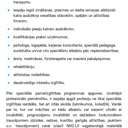
transportu;
iespēju iegūt zināšanas, prasmes un darba iemaņas atbilstoši
katra audzēkņa veselības stāvoklim, spējām un attīstības
līmenim;
individuālu pieeju katram audzēknim;
kvalifikācijas praksi uzņēmumos;
psihologa, logopēda, karjeras konsultanta, speciālā pedagoga,
surdotulka un/vai citu speciālistu atbalstu pēc nepieciešamības;
ārsta, medmāsas, fizioterapeita vai masiera pakalpojumus;
rehabilitāciju;
attīstošas nodarbības;
daudzveidīgu interešu izglītību.
Pēc speciālās pamatizglītības programmas apguves, izvērtējot
profesionālo piemērotību, ir iespēja apgūt profesiju ne tikai speciālās
izglītības iestādēs, bet arī citās skolās (tehnikumos, koledžā). Vairāk
par to, kur var mācīties un kādu atbalstu var saņemt cilvēki ar
invaliditāti, prognozējamu invaliditāti un dažādiem funkcionāliem
traucējumiem (dzirdes, redzes, kustību, garīgās attīstības, jauktiem
u.c. traucējumiem) varat izlasīt NIID.LV sagatavotajā materiālā