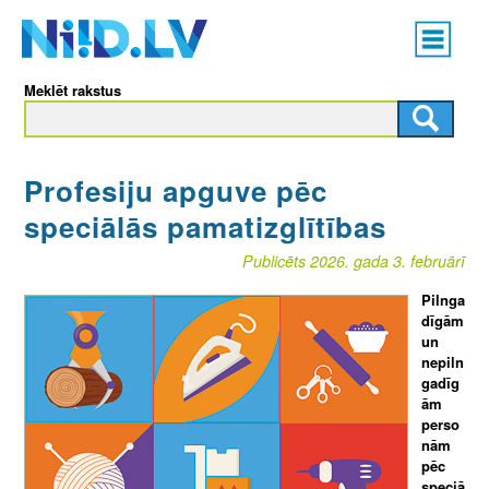
Skip
Main
to
menu
N
main
Meklēt rakstus
content
I
I
Profesiju apguve pēc
D
speciālās pamatizglītības
.
Publicēts 2026. gada 3. februārī
L
Pilnga
dīgām
V
un
nepiln
gadīg
ām
perso
nām
pēc
speciā